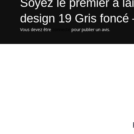
Soyez le premier à lai
design 19 Gris foncé
Vous devez être
connecté
pour publier un avis.