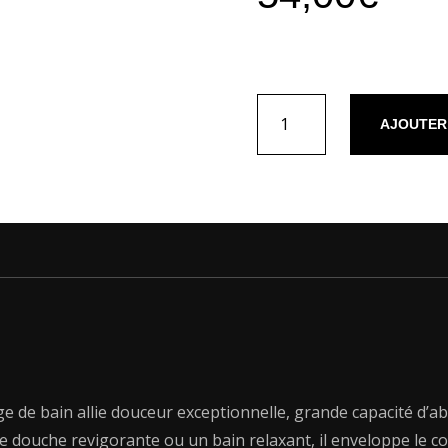
quantité
AJOUTER
de
Tapis
de
bain
coton
-
design
19
Gris
foncé
-
60
x
ge de bain allie douceur exceptionnelle, grande capacité d’ab
100
e douche revigorante ou un bain relaxant, il enveloppe le cor