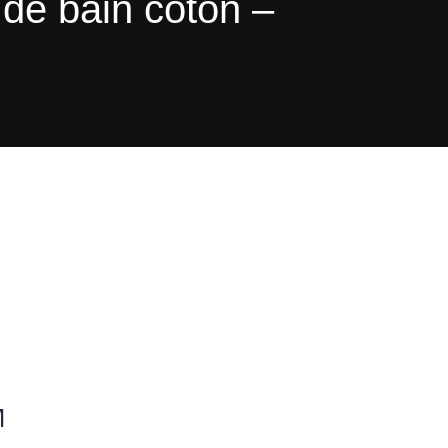
 de bain coton –
M