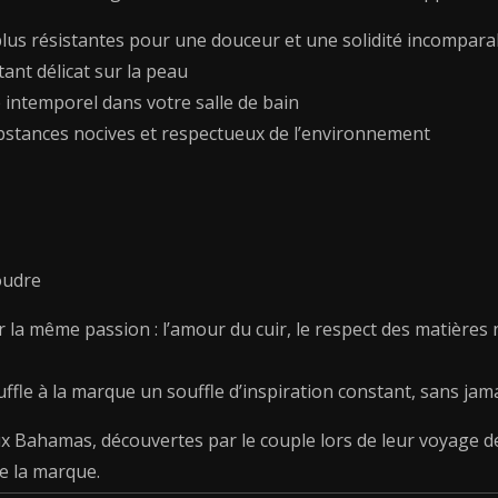
cm
t plus résistantes pour une douceur et une solidité incompara
ant délicat sur la peau
e intemporel dans votre salle de bain
bstances nocives et respectueux de l’environnement
oudre
ar la même passion : l’amour du cuir, le respect des matières 
uffle à la marque un souffle d’inspiration constant, sans jama
 Bahamas, découvertes par le couple lors de leur voyage d
e la marque.