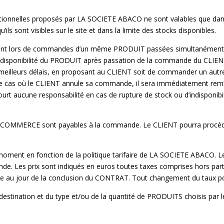
nnelles proposés par LA SOCIETE ABACO ne sont valables que dans la
ils sont visibles sur le site et dans la limite des stocks disponibles.
ment lors de commandes d’un même PRODUIT passées simultanément p
e indisponibilité du PRODUIT après passation de la commande du CL
s meilleurs délais, en proposant au CLIENT soit de commander un au
le cas où le CLIENT annule sa commande, il sera immédiatement r
rt aucune responsabilité en cas de rupture de stock ou d’indisponib
E-COMMERCE sont payables à la commande. Le CLIENT pourra procé
moment en fonction de la politique tarifaire de LA SOCIETE ABACO.
de. Les prix sont indiqués en euros toutes taxes comprises hors partic
ble au jour de la conclusion du CONTRAT. Tout changement du taux po
destination et du type et/ou de la quantité de PRODUITS choisis par 