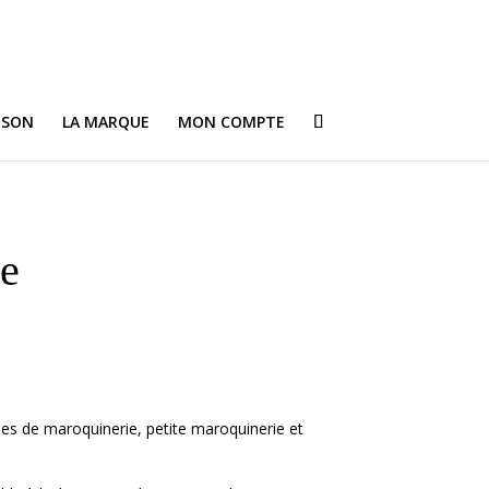
ISON
LA MARQUE
MON COMPTE
te
cles de maroquinerie, petite maroquinerie et