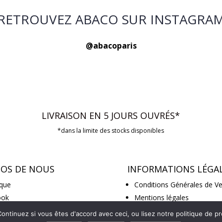
RETROUVEZ ABACO SUR INSTAGRA
@abacoparis
LIVRAISON EN 5 JOURS OUVRÉS*
*dans la limite des stocks disponibles
POS DE NOUS
INFORMATIONS LÉGA
que
Conditions Générales de V
ook
Mentions légales
ontacter
Politique de données perso
Continuez si vous êtes d'accord avec ceci, ou lisez notre politique de 