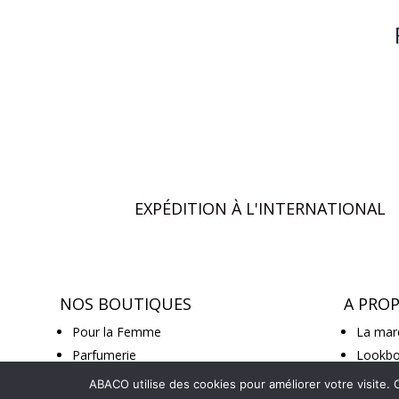
EXPÉDITION À L'INTERNATIONAL
NOS BOUTIQUES
A PRO
Pour la Femme
La mar
Parfumerie
Lookb
Prêt à porter
Nous c
ABACO utilise des cookies pour améliorer votre visite. 