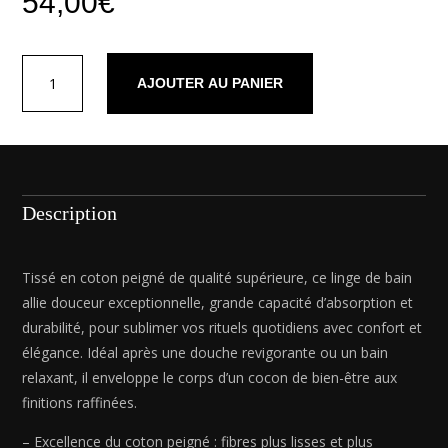
54,00
€
quantité
AJOUTER AU PANIER
de
Tapis
de
bain
coton
-
Description
design
19
Bleu
Tissé en coton peigné de qualité supérieure, ce linge de bain
foncé
allie douceur exceptionnelle, grande capacité d’absorption et
-
durabilité, pour sublimer vos rituels quotidiens avec confort et
60
élégance. Idéal après une douche revigorante ou un bain
x
relaxant, il enveloppe le corps d’un cocon de bien-être aux
100
finitions raffinées.
cm
– Excellence du coton peigné : fibres plus lisses et plus