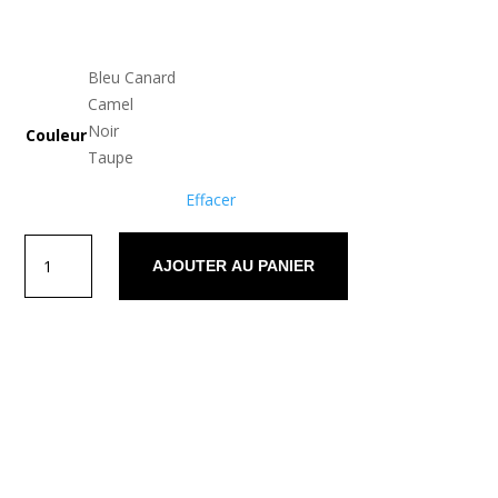
de
prix :
Bleu Canard
Camel
400,00€
Noir
Couleur
à
Taupe
420,00€
Effacer
quantité
AJOUTER AU PANIER
de
Sola
Description