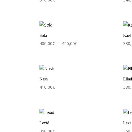
Sola
Kael
Plage
400,00
€
–
420,00
€
380,
de
prix :
400,00€
à
Nash
Ellad
420,00€
410,00
€
380,
Lexid
Lexi
350,00
€
350,