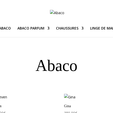
 ABACO
ABACO PARFUM
CHAUSSURES
LINGE DE MA
Abaco
n
Gina
00
€
380,00
€