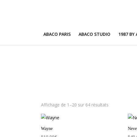
ABACO PARIS
ABACO STUDIO
1987 BY
Affichage de 1–20 sur 64 résultats
Wayne
Neve
510,00
€
540,