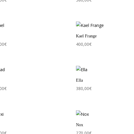
Kael Frange
00
€
400,00
€
Ella
00
€
380,00
€
Nox
00
€
270,00
€