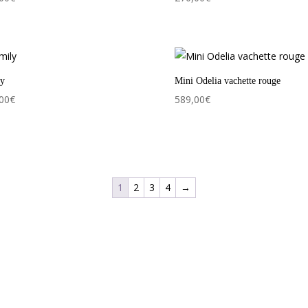
ly
Mini Odelia vachette rouge
00
€
589,00
€
1
2
3
4
→