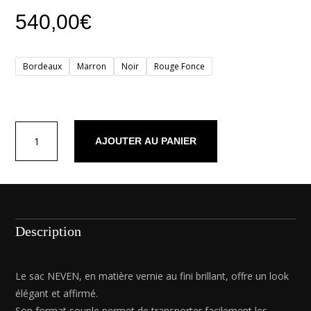
540,00
€
Bordeaux
Marron
Noir
Rouge Fonce
quantité
AJOUTER AU PANIER
de
Neven
Description
Le sac NEVEN, en matière vernie au fini brillant, offre un look
élégant et affirmé.
Son format souple permet de transporter facilement les