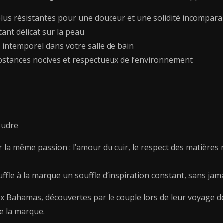
cm)
t plus résistantes pour une douceur et une solidité incompara
ant délicat sur la peau
e intemporel dans votre salle de bain
bstances nocives et respectueux de l’environnement
oudre
ar la même passion : l’amour du cuir, le respect des matières 
uffle à la marque un souffle d’inspiration constant, sans jama
 Bahamas, découvertes par le couple lors de leur voyage d
e la marque.