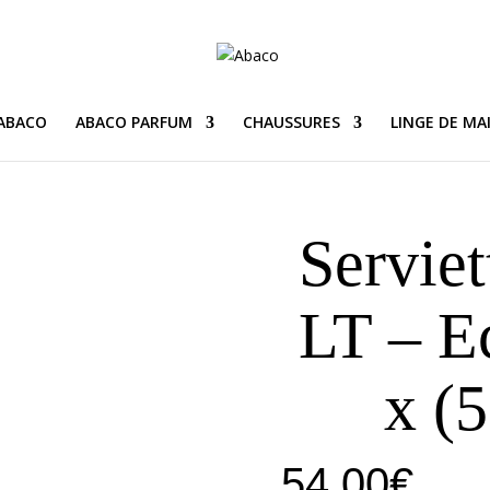
 ABACO
ABACO PARFUM
CHAUSSURES
LINGE DE MA
Serviet
LT – E
x (
54,00
€