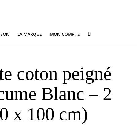
ISON
LA MARQUE
MON COMPTE
te coton peigné
cume Blanc – 2
50 x 100 cm)