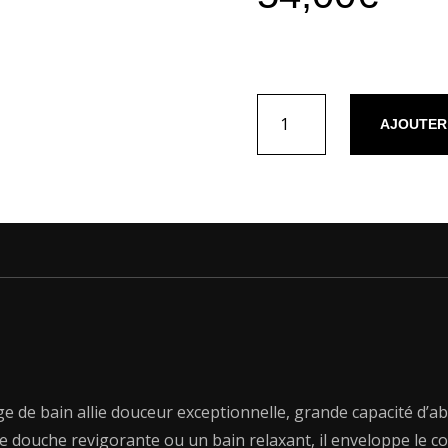
quantité
AJOUTER
de
Serviette
coton
peigné
LT
-
Ecume
Blanc
-
2
x
(50
x
ge de bain allie douceur exceptionnelle, grande capacité d’ab
100
e douche revigorante ou un bain relaxant, il enveloppe le cor