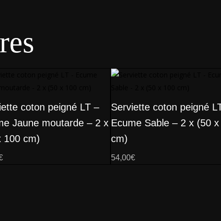
res
iette coton peigné LT –
Serviette coton peigné L
e Jaune moutarde – 2 x
Ecume Sable – 2 x (50 x
x 100 cm)
cm)
€
54,00
€