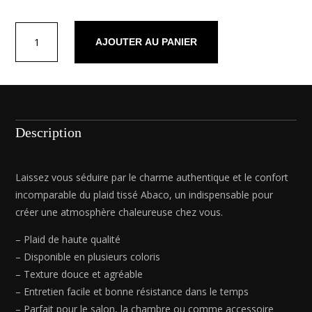
quantité
AJOUTER AU PANIER
de
Plaid
en
polaire
Nocta
Brun
Description
-
180
x
Laissez vous séduire par le charme authentique et le confort
220
incomparable du plaid tissé Abaco, un indispensable pour
cm
créer une atmosphère chaleureuse chez vous.
– Plaid de haute qualité
– Disponible en plusieurs coloris
– Texture douce et agréable
– Entretien facile et bonne résistance dans le temps
– Parfait pour le salon, la chambre ou comme accessoire