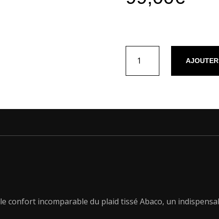
quantité
AJOUTER
de
Plaid
en
polaire
Wild
stripe
Noir
/
Blanc
-
180
x
220
 le confort incomparable du plaid tissé Abaco, un indispen
cm