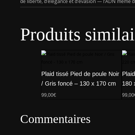
de liberté, d’élégance et d’évasion — l’ADN même d
Produits similai
Plaid tissé Pied de poule Noir
Plai
/ Gris foncé – 130 x 170 cm
180 
99,00
€
99,00
Commentaires