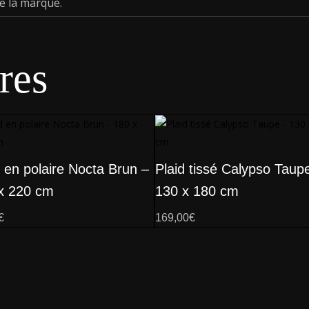
e la marque.
res
d en polaire Nocta Brun –
Plaid tissé Calypso Taup
x 220 cm
130 x 180 cm
€
169,00
€