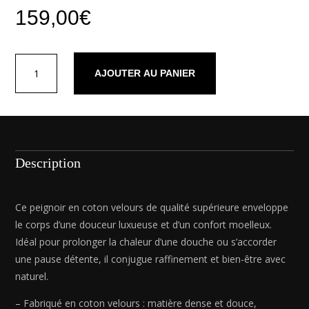
159,00
€
quantité
AJOUTER AU PANIER
de
Peignoir
avec
col
châle
en
Description
coton
velours
-
Ce peignoir en coton velours de qualité supérieure enveloppe
Uni
le corps d’une douceur luxueuse et d’un confort moelleux.
Vert
Idéal pour prolonger la chaleur d’une douche ou s’accorder
sauge
une pause détente, il conjugue raffinement et bien-être avec
-
naturel.
S
/
– Fabriqué en coton velours : matière dense et douce,