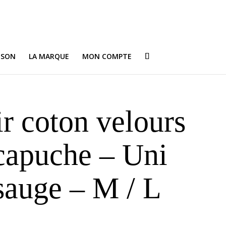
ISON
LA MARQUE
MON COMPTE
r coton velours
capuche – Uni
sauge – M / L