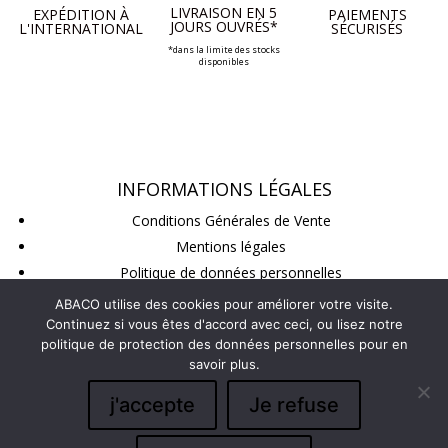
LIVRAISON EN 5
EXPÉDITION À
PAIEMENTS
JOURS OUVRÉS*
L'INTERNATIONAL
SÉCURISÉS
*dans la limite des stocks
disponibles
INFORMATIONS LÉGALES
Conditions Générales de Vente
Mentions légales
Politique de données personnelles
Conditions de retour
ABACO utilise des cookies pour améliorer votre visite.
Continuez si vous êtes d'accord avec ceci, ou lisez notre
politique de protection des données personnelles pour en
SUIVEZ-NOUS
savoir plus.
j'accepte
Je refuse