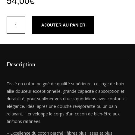
54,00
€
quantité
AJOUTER AU PANIER
de
Tapis
de
bain
coton
-
Description
design
19
Taupe
Tissé en coton peigné de qualité supérieure, ce linge de bain
-
allie douceur exceptionnelle, grande capacité d’absorption et
60
durabilité, pour sublimer vos rituels quotidiens avec confort et
x
élégance. Idéal après une douche revigorante ou un bain
100
relaxant, il enveloppe le corps d’un cocon de bien-être aux
cm
finitions raffinées.
– Excellence du coton peigné : fibres plus lisses et plus