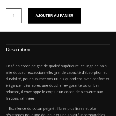
quantité
AJOUTER AU PANIER
de
Tapis
de
bain
coton
-
Description
design
18
Sable
Tissé en coton peigné de qualité supérieure, ce linge de bain
-
allie douceur exceptionnelle, grande capacité d’absorption et
50
durabilité, pour sublimer vos rituels quotidiens avec confort et
x
élégance. Idéal après une douche revigorante ou un bain
70
relaxant, il enveloppe le corps d’un cocon de bien-être aux
cm
finitions raffinées.
– Excellence du coton peigné : fibres plus lisses et plus
résistantes pour une douceur et une solidité incomparables