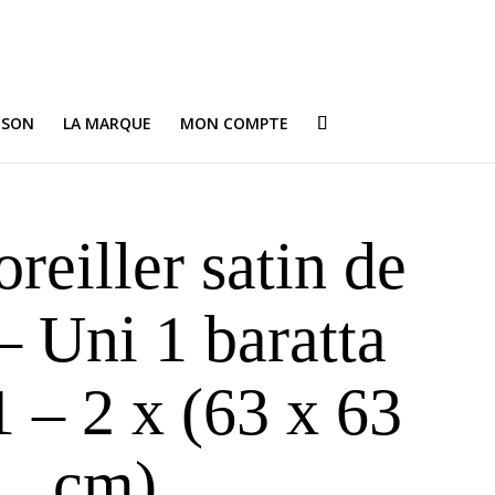
ISON
LA MARQUE
MON COMPTE
oreiller satin de
– Uni 1 baratta
 – 2 x (63 x 63
cm)