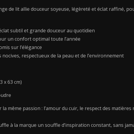
-
inge de lit allie douceur soyeuse, légèreté et éclat raffiné
2
x
(63
clat subtil et grande douceur au quotidien
x
r pour un confort optimal toute l’année
63
omis sur l’élégance
cm)
s nocives, respectueux de la peau et de l’environnement
63 x 63 cm)
oudre
ar la même passion : l’amour du cuir, le respect des matières 
uffle à la marque un souffle d’inspiration constant, sans jama