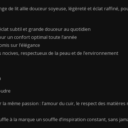
x
inge de lit allie douceur soyeuse, légèreté et éclat raffiné
50
cm
clat subtil et grande douceur au quotidien
r pour un confort optimal toute l’année
omis sur l’élégance
s nocives, respectueux de la peau et de l’environnement
m
oudre
ar la même passion : l’amour du cuir, le respect des matières 
uffle à la marque un souffle d’inspiration constant, sans jama