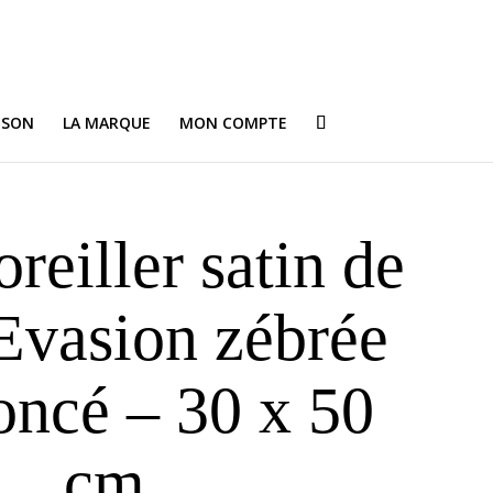
ISON
LA MARQUE
MON COMPTE
oreiller satin de
Evasion zébrée
oncé – 30 x 50
cm