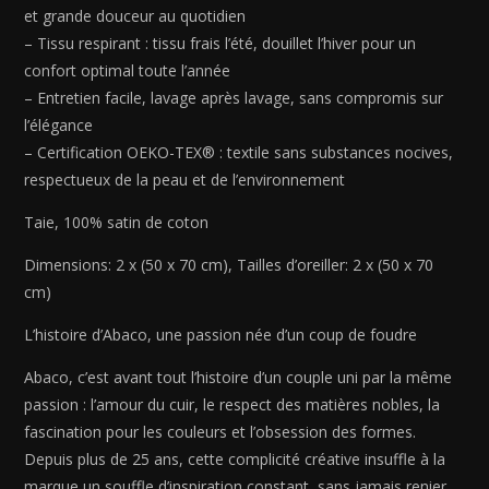
x
et grande douceur au quotidien
70
– Tissu respirant : tissu frais l’été, douillet l’hiver pour un
cm)
confort optimal toute l’année
– Entretien facile, lavage après lavage, sans compromis sur
l’élégance
– Certification OEKO-TEX® : textile sans substances nocives,
respectueux de la peau et de l’environnement
Taie, 100% satin de coton
Dimensions: 2 x (50 x 70 cm), Tailles d’oreiller: 2 x (50 x 70
cm)
L’histoire d’Abaco, une passion née d’un coup de foudre
Abaco, c’est avant tout l’histoire d’un couple uni par la même
passion : l’amour du cuir, le respect des matières nobles, la
fascination pour les couleurs et l’obsession des formes.
Depuis plus de 25 ans, cette complicité créative insuffle à la
marque un souffle d’inspiration constant, sans jamais renier