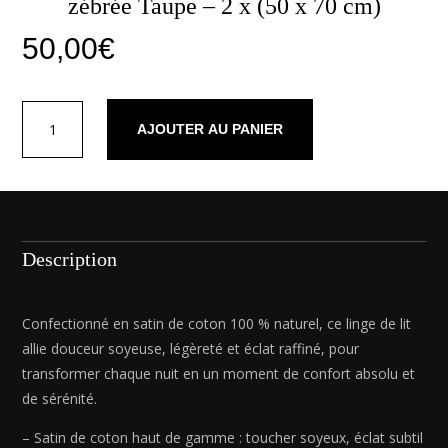
zébrée Taupe – 2 x (50 x 70 cm)
50,00
€
quantité
AJOUTER AU PANIER
de
Taie
d'oreiller
satin
de
coton
Description
-
Evasion
zébrée
Confectionné en satin de coton 100 % naturel, ce linge de lit
Taupe
allie douceur soyeuse, légèreté et éclat raffiné, pour
-
transformer chaque nuit en un moment de confort absolu et
2
de sérénité.
x
(50
– Satin de coton haut de gamme : toucher soyeux, éclat subtil