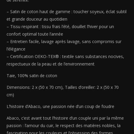
-
2
– Satin de coton haut de gamme : toucher soyeux, éclat subtil
x
et grande douceur au quotidien
(50
– Tissu respirant : tissu frais l’été, douillet l’hiver pour un
x
confort optimal toute l’année
70
– Entretien facile, lavage après lavage, sans compromis sur
cm)
l’élégance
– Certification OEKO-TEX® : textile sans substances nocives,
respectueux de la peau et de l’environnement
Taie, 100% satin de coton
Dimensions: 2 x (50 x 70 cm), Tailles d’oreiller: 2 x (50 x 70
cm)
L’histoire d’Abaco, une passion née d’un coup de foudre
Abaco, c’est avant tout l’histoire d’un couple uni par la même
passion : l’amour du cuir, le respect des matières nobles, la
fascination pour les couleurs et l’obsession des formes.