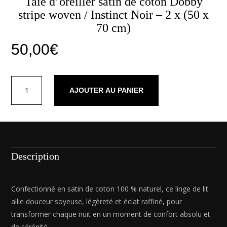
Taie d’oreiller satin de coton Dobby
stripe woven / Instinct Noir – 2 x (50 x
70 cm)
50,00
€
quantité
AJOUTER AU PANIER
de
Taie
d'oreiller
satin
de
coton
Description
Dobby
stripe
woven
Confectionné en satin de coton 100 % naturel, ce linge de lit
/
allie douceur soyeuse, légèreté et éclat raffiné, pour
Instinct
transformer chaque nuit en un moment de confort absolu et
Noir
de sérénité.