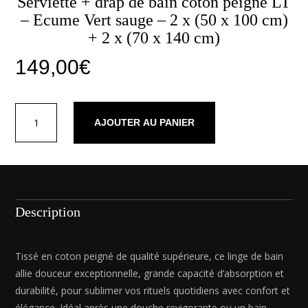
Serviette + drap de bain coton peigné LT
– Ecume Vert sauge – 2 x (50 x 100 cm)
+ 2 x (70 x 140 cm)
149,00
€
quantité
AJOUTER AU PANIER
de
Serviette
+
drap
de
bain
Description
coton
peigné
LT
Tissé en coton peigné de qualité supérieure, ce linge de bain
-
allie douceur exceptionnelle, grande capacité d’absorption et
Ecume
durabilité, pour sublimer vos rituels quotidiens avec confort et
Vert
élégance. Idéal après une douche revigorante ou un bain