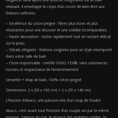
sauge
relaxant, il enveloppe le corps d’un cocon de bien-être aux
-
finitions raffinées.
2
x
– Excellence du coton peigné : fibres plus lisses et plus
(50
résistantes pour une douceur et une solidité incomparables
x
– Haute absorption : sèche rapidement tout en restant délicat
100
sur la peau
cm)
– Détails élégants : finitions soignées pour un style intemporel
+
dans votre salle de bain
2
– Choix responsable : certifié OEKO-TEX®, sans substances
x
nocives et respectueux de l’environnement
(70
x
Serviette + drap de bain, 100% coton peigné
140
cm)
Dimensions: 2 x (50 x 100 cm) + 2 x (70 x 140 cm)
L’histoire d’Abaco, une passion née d’un coup de foudre
Abaco, c’est avant tout l’histoire d’un couple uni par la même
passion : l’amour du cuir, le respect des matières nobles, la