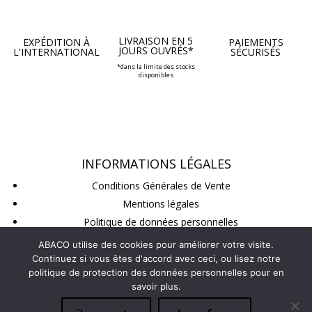
LIVRAISON EN 5
EXPÉDITION À
PAIEMENTS
JOURS OUVRÉS*
L'INTERNATIONAL
SÉCURISÉS
*dans la limite des stocks
disponibles
INFORMATIONS LÉGALES
Conditions Générales de Vente
Mentions légales
Politique de données personnelles
Conditions de retour
ABACO utilise des cookies pour améliorer votre visite.
Continuez si vous êtes d'accord avec ceci, ou lisez notre
politique de protection des données personnelles pour en
SUIVEZ-NOUS
savoir plus.