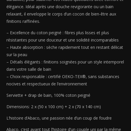
Vert
élégance. Idéal après une douche revigorante ou un bain
bouteille
relaxant, il enveloppe le corps d’un cocon de bien-être aux
-
finitions raffinées.
2
x
– Excellence du coton peigné : fibres plus lisses et plus
(50
résistantes pour une douceur et une solidité incomparables
x
– Haute absorption : sèche rapidement tout en restant délicat
100
sur la peau
cm)
– Détails élégants : finitions soignées pour un style intemporel
+
dans votre salle de bain
2
– Choix responsable : certifié OEKO-TEX®, sans substances
x
nocives et respectueux de l’environnement
(70
x
Serviette + drap de bain, 100% coton peigné
140
cm)
Dimensions: 2 x (50 x 100 cm) + 2 x (70 x 140 cm)
L’histoire d’Abaco, une passion née d’un coup de foudre
Abaco, c’est avant tout l’histoire d’un couple uni par la même