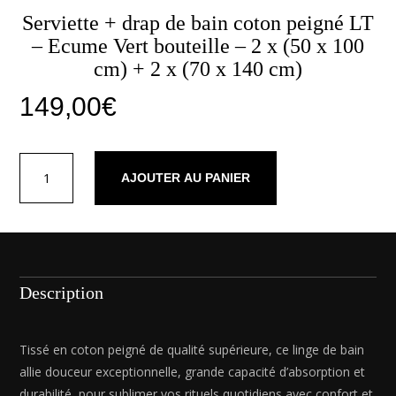
Serviette + drap de bain coton peigné LT
– Ecume Vert bouteille – 2 x (50 x 100
cm) + 2 x (70 x 140 cm)
149,00
€
quantité
AJOUTER AU PANIER
de
Serviette
+
drap
de
bain
Description
coton
peigné
LT
Tissé en coton peigné de qualité supérieure, ce linge de bain
-
allie douceur exceptionnelle, grande capacité d’absorption et
Ecume
durabilité, pour sublimer vos rituels quotidiens avec confort et