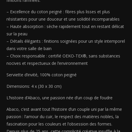
finitions raffinées.
x
30
– Excellence du coton peigné : fibres plus lisses et plus
cm)
résistantes pour une douceur et une solidité incomparables
– Haute absorption : sèche rapidement tout en restant délicat
sur la peau
– Détails élégants : finitions soignées pour un style intemporel
dans votre salle de bain
– Choix responsable : certifié OEKO-TEX®, sans substances
nocives et respectueux de l’environnement
Serviette d’invité, 100% coton peigné
Dimensions: 4 x (30 x 30 cm)
L’histoire d’Abaco, une passion née d’un coup de foudre
Abaco, c’est avant tout l’histoire d’un couple uni par la même
passion : l’amour du cuir, le respect des matières nobles, la
fascination pour les couleurs et l’obsession des formes.
Depuis plus de 25 ans, cette complicité créative insuffle à la