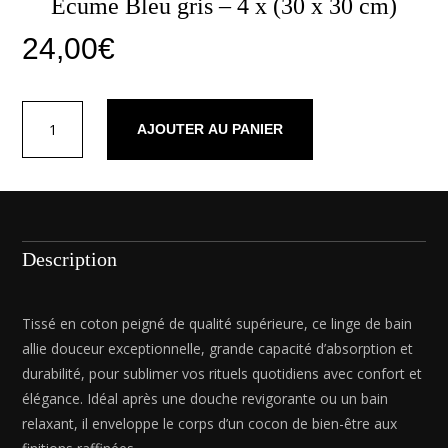
Ecume Bleu gris – 4 x (30 x 30 cm)
24,00
€
quantité
AJOUTER AU PANIER
de
Serviette
d'invité
coton
peigné
LT
Description
-
Ecume
Bleu
Tissé en coton peigné de qualité supérieure, ce linge de bain
gris
allie douceur exceptionnelle, grande capacité d’absorption et
-
durabilité, pour sublimer vos rituels quotidiens avec confort et
4
élégance. Idéal après une douche revigorante ou un bain
x
relaxant, il enveloppe le corps d’un cocon de bien-être aux
(30