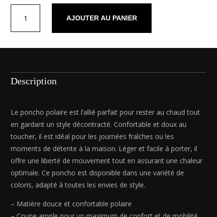
quantité
AJOUTER AU PANIER
de
Poncho
en
polaire
Brun
roux
Description
-
80
x
Le poncho polaire est l’allié parfait pour rester au chaud tout
80
en gardant un style décontracté. Confortable et doux au
cm
toucher, il est idéal pour les journées fraîches ou les
moments de détente à la maison. Léger et facile à porter, il
offre une liberté de mouvement tout en assurant une chaleur
optimale. Ce poncho est disponible dans une variété de
coloris, adapté à toutes les envies de style.
– Matière douce et confortable polaire
– Coupe ample pour un maximum de confort et de mobilité