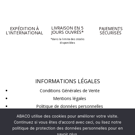
LIVRAISON EN 5
EXPÉDITION À
PAIEMENTS
JOURS OUVRÉS*
L'INTERNATIONAL
SÉCURISÉS
*dans la limite des stocks
disponibles
INFORMATIONS LÉGALES
Conditions Générales de Vente
Mentions légales
Politique de données personnelles
Conditions de retour
ABACO utilise des cookies pour améliorer votre visite.
Continuez si vous êtes d'accord avec ceci, ou lisez notre
politique de protection des données personnelles pour en
SUIVEZ-NOUS
savoir plus.