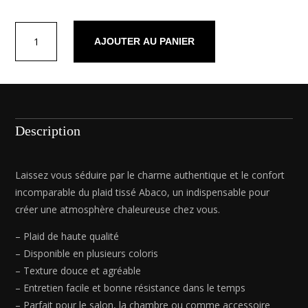
quantité
AJOUTER AU PANIER
de
Plaid
tissé
Pied
de
poule
Description
Bleu
-
130
Laissez vous séduire par le charme authentique et le confort
x
incomparable du plaid tissé Abaco, un indispensable pour
170
créer une atmosphère chaleureuse chez vous.
cm
– Plaid de haute qualité
– Disponible en plusieurs coloris
– Texture douce et agréable
– Entretien facile et bonne résistance dans le temps
– Parfait pour le salon, la chambre ou comme accessoire