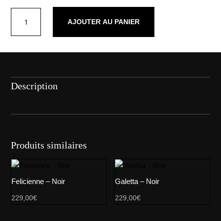
quantité
AJOUTER AU PANIER
de
Mina
Noir
Description
Produits similaires
Felicienne – Noir
Galetta – Noir
229,00
€
229,00
€