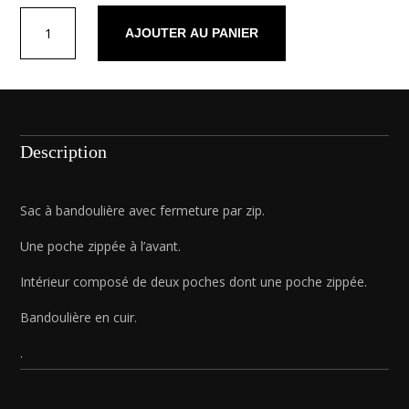
quantité
AJOUTER AU PANIER
de
Maelys
agneau
camel
Description
Sac à bandoulière avec fermeture par zip.
Une poche zippée à l’avant.
Intérieur composé de deux poches dont une poche zippée.
Bandoulière en cuir.
.