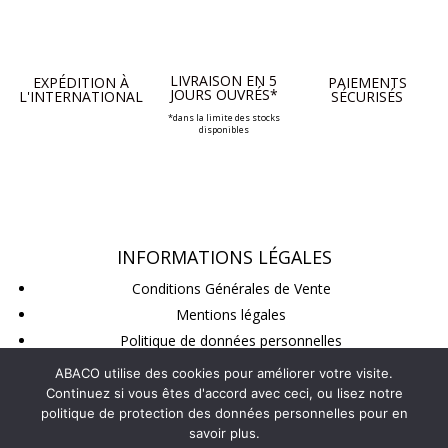
LIVRAISON EN 5
EXPÉDITION À
PAIEMENTS
JOURS OUVRÉS*
L'INTERNATIONAL
SÉCURISÉS
*dans la limite des stocks
disponibles
INFORMATIONS LÉGALES
Conditions Générales de Vente
Mentions légales
Politique de données personnelles
Conditions de retour
ABACO utilise des cookies pour améliorer votre visite.
Continuez si vous êtes d'accord avec ceci, ou lisez notre
politique de protection des données personnelles pour en
SUIVEZ-NOUS
savoir plus.