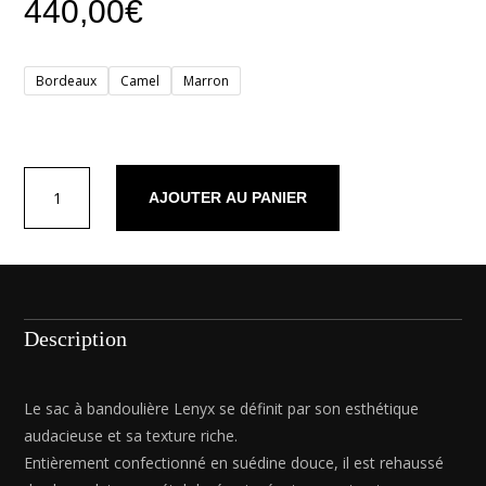
440,00
€
Bordeaux
Camel
Marron
quantité
AJOUTER AU PANIER
de
Lenyx
Description
Le sac à bandoulière Lenyx se définit par son esthétique
audacieuse et sa texture riche.
Entièrement confectionné en suédine douce, il est rehaussé