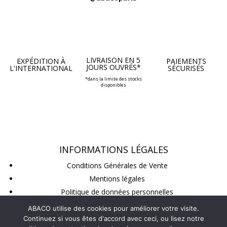
LIVRAISON EN 5
EXPÉDITION À
PAIEMENTS
JOURS OUVRÉS*
L'INTERNATIONAL
SÉCURISÉS
*dans la limite des stocks
disponibles
INFORMATIONS LÉGALES
Conditions Générales de Vente
Mentions légales
Politique de données personnelles
Conditions de retour
ABACO utilise des cookies pour améliorer votre visite.
Continuez si vous êtes d'accord avec ceci, ou lisez notre