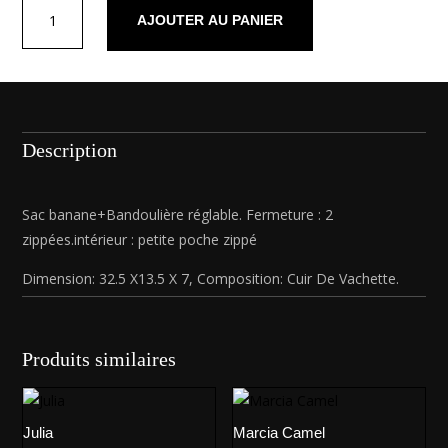
quantité
AJOUTER AU PANIER
de
Lyat
Bronze
Description
Sac banane+Bandoulière réglable. Fermeture : 2
zippées.intérieur : petite poche zippé
Dimension: 32.5 X13.5 X 7, Composition: Cuir De Vachette.
Produits similaires
Julia
Marcia Camel