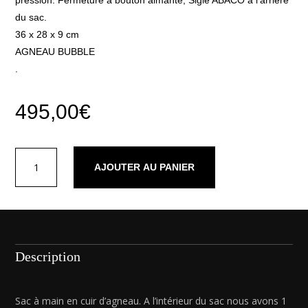
du sac.
36 x 28 x 9 cm
AGNEAU BUBBLE
.
495,00
€
quantité
AJOUTER AU PANIER
de
Jamily
agneau
camel
Description
Sac à main en cuir d’agneau. A l’intérieur du sac nous avons 1