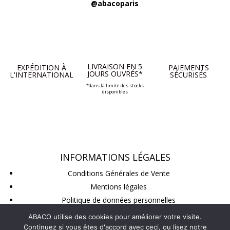
@abacoparis
LIVRAISON EN 5
EXPÉDITION À
PAIEMENTS
JOURS OUVRÉS*
L'INTERNATIONAL
SÉCURISÉS
*dans la limite des stocks
disponibles
INFORMATIONS LÉGALES
Conditions Générales de Vente
Mentions légales
Politique de données personnelles
Conditions de retour
ABACO utilise des cookies pour améliorer votre visite.
Continuez si vous êtes d'accord avec ceci, ou lisez notre