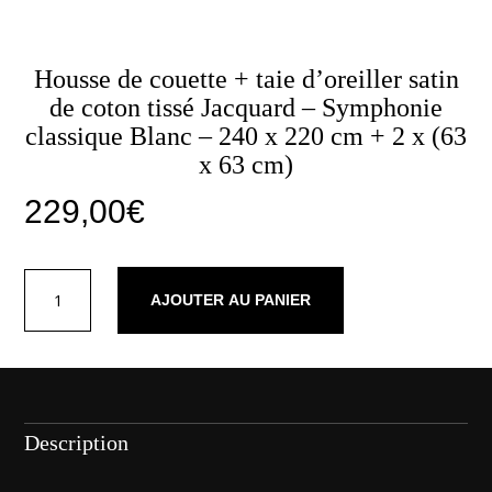
Housse de couette + taie d’oreiller satin
de coton tissé Jacquard – Symphonie
classique Blanc – 240 x 220 cm + 2 x (63
x 63 cm)
229,00
€
quantité
AJOUTER AU PANIER
de
Housse
de
couette
+
taie
Description
d'oreiller
satin