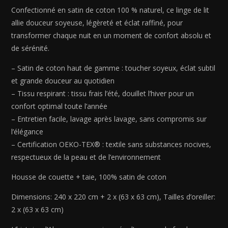
de
Confectionné en satin de coton 100 % naturel, ce linge de lit
coton
allie douceur soyeuse, légèreté et éclat raffiné, pour
tissé
transformer chaque nuit en un moment de confort absolu et
Jacquard
de sérénité.
-
Symphonie
– Satin de coton haut de gamme : toucher soyeux, éclat subtil
classique
et grande douceur au quotidien
Blanc
– Tissu respirant : tissu frais l’été, douillet l’hiver pour un
-
confort optimal toute l’année
240
– Entretien facile, lavage après lavage, sans compromis sur
x
l’élégance
220
– Certification OEKO-TEX® : textile sans substances nocives,
cm
respectueux de la peau et de l’environnement
+
2
Housse de couette + taie, 100% satin de coton
x
(63
Dimensions: 240 x 220 cm + 2 x (63 x 63 cm), Tailles d’oreiller:
x
2 x (63 x 63 cm)
63