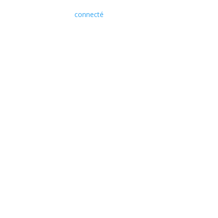
clair – 135 x 200 cm + 80 x 80 cm”
Vous devez être
connecté
pour publier un avis.