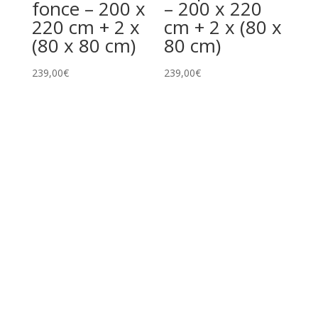
fonce – 200 x
– 200 x 220
220 cm + 2 x
cm + 2 x (80 x
(80 x 80 cm)
80 cm)
239,00
€
239,00
€
Commentaires
Soyez le premier à laisser votre avis sur “Housse de
couette + taie d’oreiller coton percale – Sorbonne Bleu