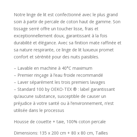
percale
-
Notre linge de lit est confectionné avec le plus grand
Sorbonne
soin à partir de percale de coton haut de gamme. Son
Bleu
tissage serré offre un toucher lisse, frais et
clair
exceptionnellement doux, garantissant à la fois
-
durabilité et élégance. Avec sa finition mate raffinée et
135
sa nature respirante, ce linge de lit luxueux promet
x
confort et sérénité pour des nuits paisibles.
200
– Lavable en machine à 40°C maximum
cm
– Premier rinçage à l’eau froide recommandé
+
– Laver séparément les trois premiers lavages
80
– Standard 100 by OEKO-TEX ® : label garantissant
x
qu’aucune substance, susceptible de causer un
80
préjudice à votre santé ou à l’environnement, n’est
cm
utilisée dans le processus
Housse de couette + taie, 100% coton percale
Dimensions: 135 x 200 cm + 80 x 80 cm, Tailles