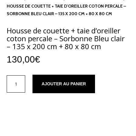
HOUSSE DE COUETTE + TAIE D’OREILLER COTON PERCALE –
SORBONNE BLEU CLAIR – 135 X 200 CM + 80 X 80 CM
Housse de couette + taie d’oreiller
coton percale – Sorbonne Bleu clair
– 135 x 200 cm + 80 x 80 cm
130,00
€
quantité
AJOUTER AU PANIER
de
Housse
de
couette
+
taie
d'oreiller
Description
coton