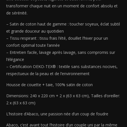
coton
transformer chaque nuit en un moment de confort absolu et
rayure
de sérénité.
tissé
dobby
– Satin de coton haut de gamme : toucher soyeux, éclat subtil
-
et grande douceur au quotidien
Bleu
– Tissu respirant : tissu frais l’été, douillet l’hiver pour un
11
confort optimal toute l’année
-
– Entretien facile, lavage après lavage, sans compromis sur
240
l’élégance
x
– Certification OEKO-TEX® : textile sans substances nocives,
220
respectueux de la peau et de l’environnement
cm
+
Housse de couette + taie, 100% satin de coton
2
x
Dimensions: 240 x 220 cm + 2 x (63 x 63 cm), Tailles d’oreiller:
(63
2 x (63 x 63 cm)
x
L’histoire d’Abaco, une passion née d’un coup de foudre
63
cm)
Abaco, c’est avant tout l’histoire d’un couple uni par la même