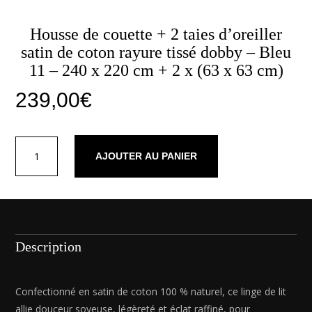
Housse de couette + 2 taies d’oreiller
satin de coton rayure tissé dobby – Bleu
11 – 240 x 220 cm + 2 x (63 x 63 cm)
239,00
€
quantité
AJOUTER AU PANIER
de
Housse
de
couette
+
2
Description
taies
d'oreiller
satin
Confectionné en satin de coton 100 % naturel, ce linge de lit
de
allie douceur soyeuse, légèreté et éclat raffiné, pour