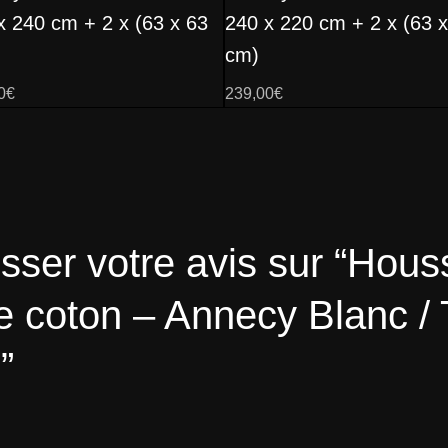
x 240 cm + 2 x (63 x 63
240 x 220 cm + 2 x (63 
cm)
0
€
239,00
€
isser votre avis sur “Hous
n de coton – Annecy Blanc 
”