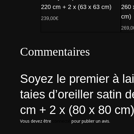
220 cm + 2 x (63 x 63 cm)
260 
cm)
239,00
€
269,0
Commentaires
Soyez le premier à la
taies d’oreiller sati
cm + 2 x (80 x 80 cm)
Vous devez être
connecté
pour publier un avis.