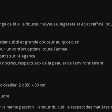
de
coton
-
Annecy
inge de lit allie douceur soyeuse, légèreté et éclat raffiné
Blanc
/
Taupe
clat subtil et grande douceur au quotidien
-
r pour un confort optimal toute l’année
200
omis sur l’élégance
x
220
s nocives, respectueux de la peau et de l’environnement
cm
+
2
’oreiller: 2 x (80 x 80 cm)
x
(80
oudre
x
80
ar la même passion : l’amour du cuir, le respect des matières 
cm)