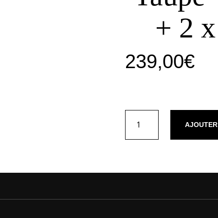
+ 2 x
239,00
€
quantité
AJOUTER
de
Housse
de
couette
+
2
taies
d'oreiller
satin