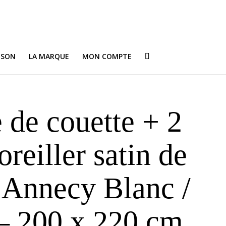
ISON
LA MARQUE
MON COMPTE
 de couette + 2
oreiller satin de
 Annecy Blanc /
– 200 x 220 cm