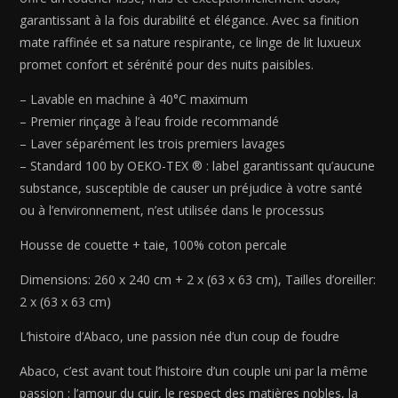
Sorbonne
garantissant à la fois durabilité et élégance. Avec sa finition
Taupe
mate raffinée et sa nature respirante, ce linge de lit luxueux
-
promet confort et sérénité pour des nuits paisibles.
260
x
– Lavable en machine à 40°C maximum
240
– Premier rinçage à l’eau froide recommandé
cm
– Laver séparément les trois premiers lavages
+
– Standard 100 by OEKO-TEX ® : label garantissant qu’aucune
2
substance, susceptible de causer un préjudice à votre santé
x
ou à l’environnement, n’est utilisée dans le processus
(63
x
Housse de couette + taie, 100% coton percale
63
cm)
Dimensions: 260 x 240 cm + 2 x (63 x 63 cm), Tailles d’oreiller:
2 x (63 x 63 cm)
L’histoire d’Abaco, une passion née d’un coup de foudre
Abaco, c’est avant tout l’histoire d’un couple uni par la même
passion : l’amour du cuir, le respect des matières nobles, la