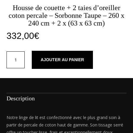
Housse de couette + 2 taies d’oreiller
coton percale – Sorbonne Taupe – 260 x
240 cm + 2 x (63 x 63 cm)
332,00
€
quantité
AJOUTER AU PANIER
de
Housse
de
couette
+
2
Description
taies
d'oreiller
coton
Notre linge de lit est confectionné avec le plus grand soin à
percale
partir de percale de coton haut de gamme. Son tissage serré
-
offre un toucher lisse, frais et exceptionnellement doux,