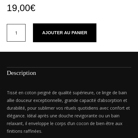
19,00
€
quantité
AJOUTER AU PANIER
de
Gant
de
toilette
coton
peigné
Description
LT
-
Ecume
Tissé en coton peigné de qualité supérieure, ce linge de bain
Blanc
allie douceur exceptionnelle, grande capacité d’absorption et
-
durabilité, pour sublimer vos rituels quotidiens avec confort et
6
élégance. Idéal après une douche revigorante ou un bain
x
relaxant, il enveloppe le corps d’un cocon de bien-être aux
(15
finitions raffinées.
x