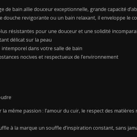
2
ge de bain allie douceur exceptionnelle, grande capacité d’ab
x
e douche revigorante ou un bain relaxant, il enveloppe le cor
(45
x
t plus résistantes pour une douceur et une solidité incompara
45
ant délicat sur la peau
cm)
e intemporel dans votre salle de bain
bstances nocives et respectueux de l’environnement
oudre
ar la même passion : l’amour du cuir, le respect des matières 
uffle à la marque un souffle d’inspiration constant, sans jama