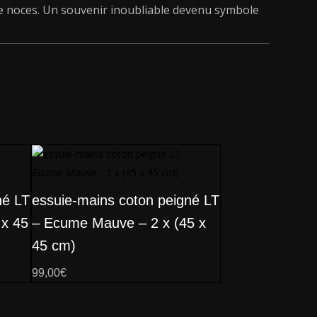
e noces. Un souvenir inoubliable devenu symbole
né LT
essuie-mains coton peigné LT
 x 45
– Ecume Mauve – 2 x (45 x
45 cm)
99,00
€