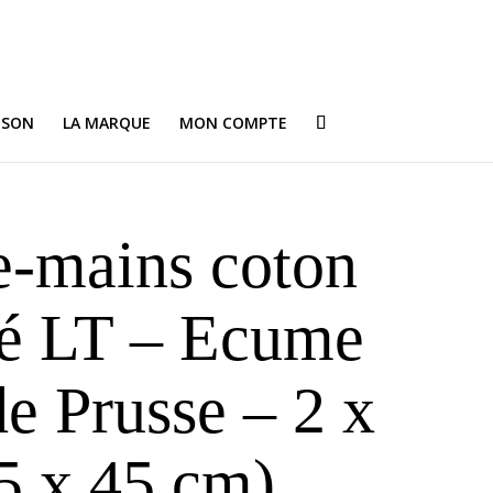
ISON
LA MARQUE
MON COMPTE
e-mains coton
é LT – Ecume
e Prusse – 2 x
5 x 45 cm)