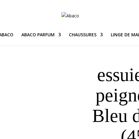
 ABACO
ABACO PARFUM
CHAUSSURES
LINGE DE MA
essui
peign
Bleu d
(4