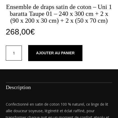
Ensemble de draps satin de coton – Uni 1
baratta Taupe 01 – 240 x 300 cm + 2 x
(90 x 200 x 30 cm) + 2 x (50 x 70 cm)
268,00
€
quantité
AJOUTER AU PANIER
de
Ensemble
de
draps
satin
de
Description
coton
-
Uni
Confectionné en satin de coton 100 % naturel, ce linge de lit
1
allie douceur soyeuse, légèreté et éclat raffiné, pour
baratta
transformer chaque nuit en un moment de confort absolu et