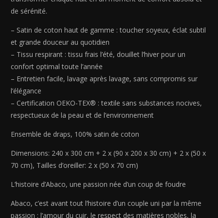
Taupe
de sérénité.
01
-
– Satin de coton haut de gamme : toucher soyeux, éclat subtil
240
et grande douceur au quotidien
x
– Tissu respirant : tissu frais l’été, douillet l’hiver pour un
300
confort optimal toute l’année
cm
– Entretien facile, lavage après lavage, sans compromis sur
+
l’élégance
2
– Certification OEKO-TEX® : textile sans substances nocives,
x
respectueux de la peau et de l’environnement
(90
x
Ensemble de draps, 100% satin de coton
200
x
Dimensions: 240 x 300 cm + 2 x (90 x 200 x 30 cm) + 2 x (50 x
30
70 cm), Tailles d’oreiller: 2 x (50 x 70 cm)
cm)
L’histoire d’Abaco, une passion née d’un coup de foudre
+
2
Abaco, c’est avant tout l’histoire d’un couple uni par la même
x
passion : l’amour du cuir, le respect des matières nobles, la