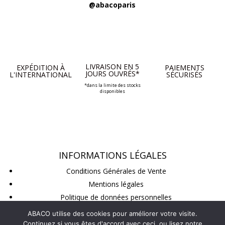
@abacoparis
LIVRAISON EN 5
EXPÉDITION À
PAIEMENTS
JOURS OUVRÉS*
L'INTERNATIONAL
SÉCURISÉS
*dans la limite des stocks
disponibles
INFORMATIONS LÉGALES
Conditions Générales de Vente
Mentions légales
Politique de données personnelles
Conditions de retour
ABACO utilise des cookies pour améliorer votre visite.
Continuez si vous êtes d'accord avec ceci, ou lisez notre