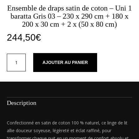
Ensemble de draps satin de coton – Uni 1
baratta Gris 03 – 230 x 290 cm + 180 x
200 x 30 cm + 2 x (50 x 80 cm)
244,50
€
quantité
AJOUTER AU PANIER
de
Ensemble
de
draps
satin
de
Description
coton
-
Uni
Confectionné en satin de coton 100 % naturel, ce linge de lit
1
allie douceur soyeuse, légèreté et éclat raffiné, pour
baratta
transformer chaque nuit en un moment de confort absolu et