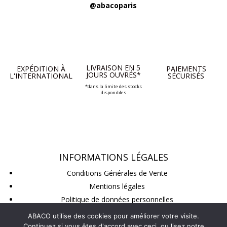
@abacoparis
LIVRAISON EN 5
EXPÉDITION À
PAIEMENTS
JOURS OUVRÉS*
L'INTERNATIONAL
SÉCURISÉS
*dans la limite des stocks
disponibles
INFORMATIONS LÉGALES
Conditions Générales de Vente
Mentions légales
Politique de données personnelles
Conditions de retour
ABACO utilise des cookies pour améliorer votre visite.
Continuez si vous êtes d'accord avec ceci, ou lisez notre