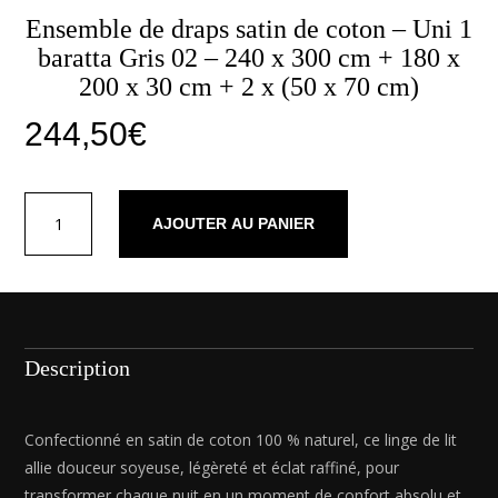
Ensemble de draps satin de coton – Uni 1
baratta Gris 02 – 240 x 300 cm + 180 x
200 x 30 cm + 2 x (50 x 70 cm)
244,50
€
quantité
AJOUTER AU PANIER
de
Ensemble
de
draps
satin
de
Description
coton
-
Uni
Confectionné en satin de coton 100 % naturel, ce linge de lit
1
allie douceur soyeuse, légèreté et éclat raffiné, pour
baratta
transformer chaque nuit en un moment de confort absolu et