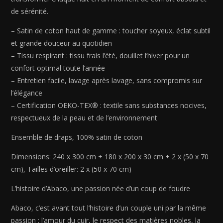
Gris
de sérénité.
02
-
– Satin de coton haut de gamme : toucher soyeux, éclat subtil
240
et grande douceur au quotidien
x
– Tissu respirant : tissu frais l’été, douillet l’hiver pour un
300
confort optimal toute l’année
cm
– Entretien facile, lavage après lavage, sans compromis sur
+
l’élégance
180
– Certification OEKO-TEX® : textile sans substances nocives,
x
respectueux de la peau et de l’environnement
200
x
Ensemble de draps, 100% satin de coton
30
cm
Dimensions: 240 x 300 cm + 180 x 200 x 30 cm + 2 x (50 x 70
+
cm), Tailles d’oreiller: 2 x (50 x 70 cm)
2
L’histoire d’Abaco, une passion née d’un coup de foudre
x
(50
Abaco, c’est avant tout l’histoire d’un couple uni par la même
x
passion : l’amour du cuir, le respect des matières nobles, la