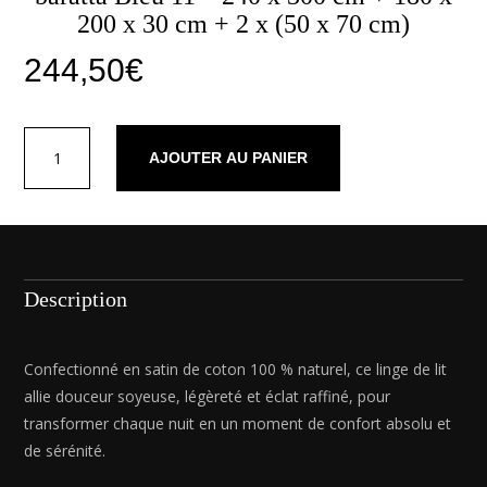
200 x 30 cm + 2 x (50 x 70 cm)
244,50
€
quantité
AJOUTER AU PANIER
de
Ensemble
de
draps
satin
de
Description
coton
-
Uni
Confectionné en satin de coton 100 % naturel, ce linge de lit
1
allie douceur soyeuse, légèreté et éclat raffiné, pour
baratta
transformer chaque nuit en un moment de confort absolu et
Bleu
de sérénité.
11