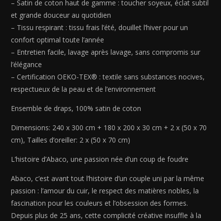
-
– Satin de coton haut de gamme : toucher soyeux, éclat subtil
240
et grande douceur au quotidien
x
– Tissu respirant : tissu frais l’été, douillet l’hiver pour un
300
confort optimal toute l’année
cm
– Entretien facile, lavage après lavage, sans compromis sur
+
l’élégance
180
– Certification OEKO-TEX® : textile sans substances nocives,
x
respectueux de la peau et de l’environnement
200
x
Ensemble de draps, 100% satin de coton
30
cm
Dimensions: 240 x 300 cm + 180 x 200 x 30 cm + 2 x (50 x 70
+
cm), Tailles d’oreiller: 2 x (50 x 70 cm)
2
L’histoire d’Abaco, une passion née d’un coup de foudre
x
(50
Abaco, c’est avant tout l’histoire d’un couple uni par la même
x
passion : l’amour du cuir, le respect des matières nobles, la
70
fascination pour les couleurs et l’obsession des formes.
cm)
Depuis plus de 25 ans, cette complicité créative insuffle à la