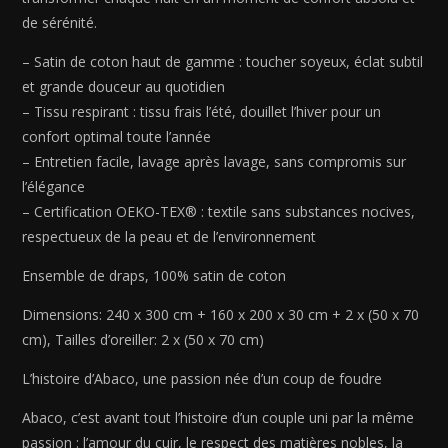
Bleu
de sérénité.
11
-
– Satin de coton haut de gamme : toucher soyeux, éclat subtil
240
et grande douceur au quotidien
x
– Tissu respirant : tissu frais l’été, douillet l’hiver pour un
300
confort optimal toute l’année
cm
– Entretien facile, lavage après lavage, sans compromis sur
+
l’élégance
160
– Certification OEKO-TEX® : textile sans substances nocives,
x
respectueux de la peau et de l’environnement
200
x
Ensemble de draps, 100% satin de coton
30
cm
Dimensions: 240 x 300 cm + 160 x 200 x 30 cm + 2 x (50 x 70
+
cm), Tailles d’oreiller: 2 x (50 x 70 cm)
2
L’histoire d’Abaco, une passion née d’un coup de foudre
x
(50
Abaco, c’est avant tout l’histoire d’un couple uni par la même
x
passion : l’amour du cuir, le respect des matières nobles, la