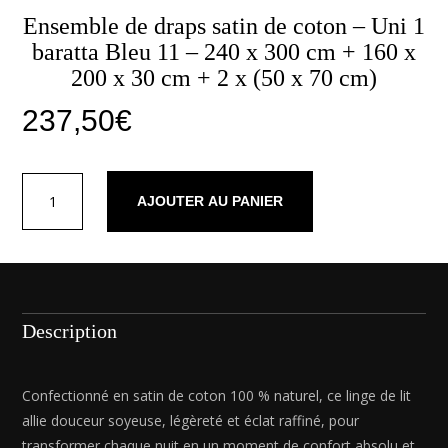
Ensemble de draps satin de coton – Uni 1
baratta Bleu 11 – 240 x 300 cm + 160 x
200 x 30 cm + 2 x (50 x 70 cm)
237,50
€
quantité
AJOUTER AU PANIER
de
Ensemble
de
draps
satin
de
Description
coton
-
Uni
Confectionné en satin de coton 100 % naturel, ce linge de lit
1
allie douceur soyeuse, légèreté et éclat raffiné, pour
baratta
transformer chaque nuit en un moment de confort absolu et