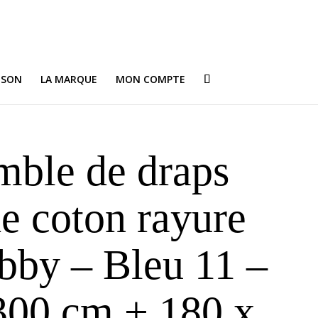
ISON
LA MARQUE
MON COMPTE
mble de draps
de coton rayure
obby – Bleu 11 –
300 cm + 180 x