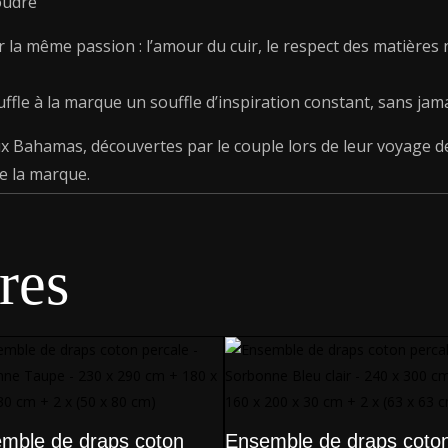
oudre
+
2
ar la même passion : l’amour du cuir, le respect des matières 
x
(50
x
uffle à la marque un souffle d’inspiration constant, sans jama
70
cm)
 Bahamas, découvertes par le couple lors de leur voyage d
e la marque.
res
mble de draps coton
Ensemble de draps coto