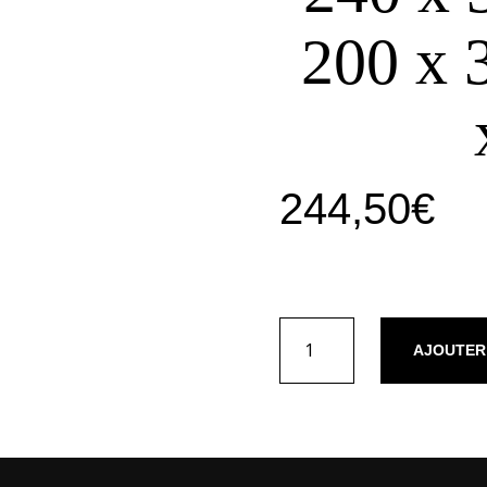
200 x 
244,50
€
quantité
AJOUTER
de
Ensemble
de
draps
satin
de