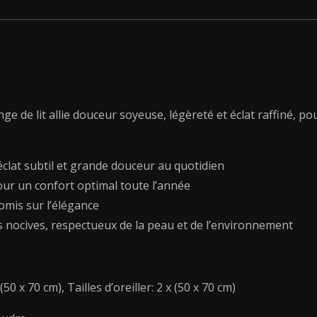
coton
rayure
tissé
dobby
-
Bleu
11
inge de lit allie douceur soyeuse, légèreté et éclat raffiné
-
240
x
clat subtil et grande douceur au quotidien
300
r pour un confort optimal toute l’année
cm
omis sur l’élégance
+
180
s nocives, respectueux de la peau et de l’environnement
x
200
x
0 x 70 cm), Tailles d’oreiller: 2 x (50 x 70 cm)
30
cm