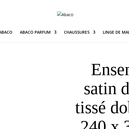
 ABACO
ABACO PARFUM
CHAUSSURES
LINGE DE MA
Ense
satin 
tissé d
240 x 