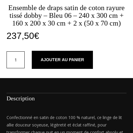
Ensemble de draps satin de coton rayure
tissé dobby – Bleu 06 – 240 x 300 cm +
160 x 200 x 30 cm + 2 x (50 x 70 cm)
237,50
€
quantité
AJOUTER AU PANIER
de
Ensemble
de
draps
satin
de
Description
coton
rayure
tissé
Confectionné en satin de coton 100 % naturel, ce linge de lit
dobby
allie douceur soyeuse, légèreté et éclat raffiné, pour
-
transformer chaque nuit en un moment de confort absolu et