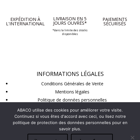
LIVRAISON EN 5
EXPÉDITION À
PAIEMENTS
JOURS OUVRÉS*
L'INTERNATIONAL
SÉCURISÉS
*dans la limite des stocks
disponibles
INFORMATIONS LÉGALES
Conditions Générales de Vente
Mentions légales
Politique de données personnelles
Conditions de retour
ABACO utilise des cookies pour améliorer votre visite.
Continuez si vous êtes d'accord avec ceci, ou lisez notre
politique de protection des données personnelles pour en
SUIVEZ-NOUS
savoir plus.