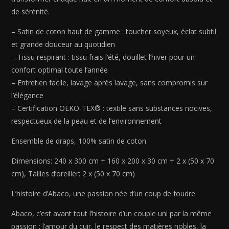
Bleu
de sérénité.
06
-
– Satin de coton haut de gamme : toucher soyeux, éclat subtil
240
et grande douceur au quotidien
x
– Tissu respirant : tissu frais l’été, douillet l’hiver pour un
300
confort optimal toute l’année
cm
– Entretien facile, lavage après lavage, sans compromis sur
+
l’élégance
160
– Certification OEKO-TEX® : textile sans substances nocives,
x
respectueux de la peau et de l’environnement
200
x
Ensemble de draps, 100% satin de coton
30
cm
Dimensions: 240 x 300 cm + 160 x 200 x 30 cm + 2 x (50 x 70
+
cm), Tailles d’oreiller: 2 x (50 x 70 cm)
2
L’histoire d’Abaco, une passion née d’un coup de foudre
x
(50
Abaco, c’est avant tout l’histoire d’un couple uni par la même
x
passion : l’amour du cuir, le respect des matières nobles, la