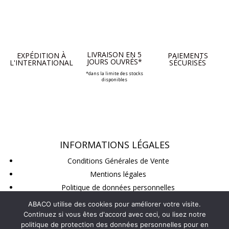
LIVRAISON EN 5
EXPÉDITION À
PAIEMENTS
JOURS OUVRÉS*
L'INTERNATIONAL
SÉCURISÉS
*dans la limite des stocks
disponibles
INFORMATIONS LÉGALES
Conditions Générales de Vente
Mentions légales
Politique de données personnelles
Conditions de retour
ABACO utilise des cookies pour améliorer votre visite.
Continuez si vous êtes d'accord avec ceci, ou lisez notre
politique de protection des données personnelles pour en