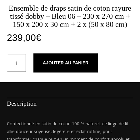
Ensemble de draps satin de coton rayure
tissé dobby – Bleu 06 – 230 x 270 cm +
150 x 200 x 30 cm + 2 x (50 x 80 cm)
239,00
€
quantité
AJOUTER AU PANIER
de
Ensemble
de
draps
satin
de
Description
coton
rayure
tissé
Confectionné en satin de coton 100 % naturel, ce linge de lit
dobby
allie douceur soyeuse, légèreté et éclat raffiné, pour
-
transformer chaque nuit en un moment de confort absolu et