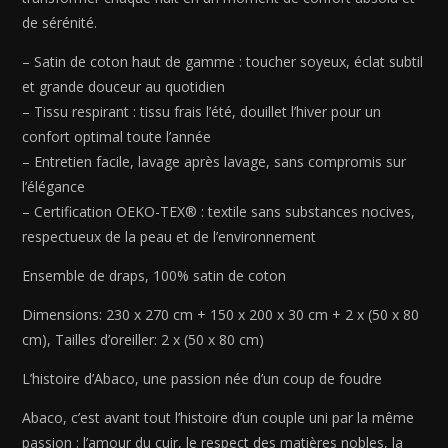
Bleu
de sérénité.
06
-
– Satin de coton haut de gamme : toucher soyeux, éclat subtil
230
et grande douceur au quotidien
x
– Tissu respirant : tissu frais l’été, douillet l’hiver pour un
270
confort optimal toute l’année
cm
– Entretien facile, lavage après lavage, sans compromis sur
+
l’élégance
150
– Certification OEKO-TEX® : textile sans substances nocives,
x
respectueux de la peau et de l’environnement
200
x
Ensemble de draps, 100% satin de coton
30
cm
Dimensions: 230 x 270 cm + 150 x 200 x 30 cm + 2 x (50 x 80
+
cm), Tailles d’oreiller: 2 x (50 x 80 cm)
2
L’histoire d’Abaco, une passion née d’un coup de foudre
x
(50
Abaco, c’est avant tout l’histoire d’un couple uni par la même
x
passion : l’amour du cuir, le respect des matières nobles, la