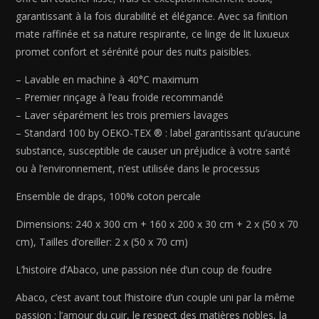
240
garantissant à la fois durabilité et élégance. Avec sa finition
x
mate raffinée et sa nature respirante, ce linge de lit luxueux
300
promet confort et sérénité pour des nuits paisibles.
cm
+
– Lavable en machine à 40°C maximum
160
– Premier rinçage à l’eau froide recommandé
x
– Laver séparément les trois premiers lavages
200
– Standard 100 by OEKO-TEX ® : label garantissant qu’aucune
x
substance, susceptible de causer un préjudice à votre santé
30
ou à l’environnement, n’est utilisée dans le processus
cm
+
Ensemble de draps, 100% coton percale
2
x
Dimensions: 240 x 300 cm + 160 x 200 x 30 cm + 2 x (50 x 70
(50
cm), Tailles d’oreiller: 2 x (50 x 70 cm)
x
L’histoire d’Abaco, une passion née d’un coup de foudre
70
cm)
Abaco, c’est avant tout l’histoire d’un couple uni par la même
passion : l’amour du cuir, le respect des matières nobles, la