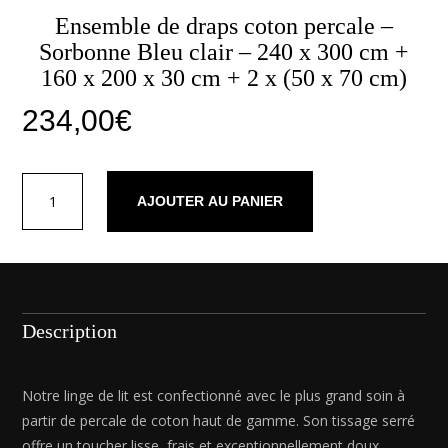
Ensemble de draps coton percale –
Sorbonne Bleu clair – 240 x 300 cm +
160 x 200 x 30 cm + 2 x (50 x 70 cm)
234,00
€
quantité
AJOUTER AU PANIER
de
Ensemble
de
draps
coton
percale
Description
-
Sorbonne
Bleu
Notre linge de lit est confectionné avec le plus grand soin à
clair
partir de percale de coton haut de gamme. Son tissage serré
-
offre un toucher lisse, frais et exceptionnellement doux,