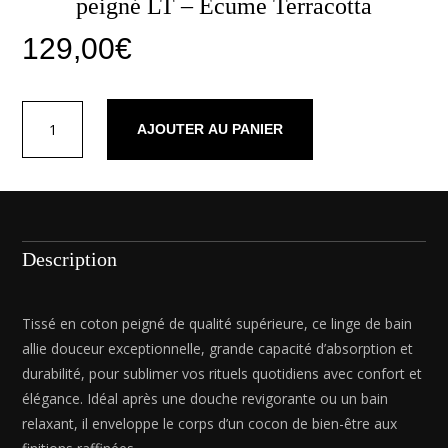
peigné LT – Ecume Terracotta
129,00
€
quantité
AJOUTER AU PANIER
de
Ensemble
complet
de
linge
de
Description
bain
coton
peigné
Tissé en coton peigné de qualité supérieure, ce linge de bain
LT
allie douceur exceptionnelle, grande capacité d’absorption et
-
durabilité, pour sublimer vos rituels quotidiens avec confort et
Ecume
élégance. Idéal après une douche revigorante ou un bain
Terracotta
relaxant, il enveloppe le corps d’un cocon de bien-être aux