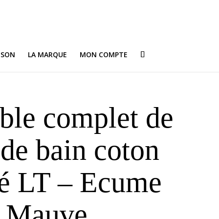
ISON
LA MARQUE
MON COMPTE
le complet de
 de bain coton
é LT – Ecume
Mauve