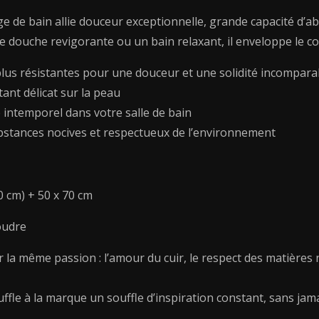
Mauve
ge de bain allie douceur exceptionnelle, grande capacité d’ab
e douche revigorante ou un bain relaxant, il enveloppe le cor
t plus résistantes pour une douceur et une solidité incompara
ant délicat sur la peau
e intemporel dans votre salle de bain
bstances nocives et respectueux de l’environnement
0 cm) + 50 x 70 cm
oudre
ar la même passion : l’amour du cuir, le respect des matières 
uffle à la marque un souffle d’inspiration constant, sans jama