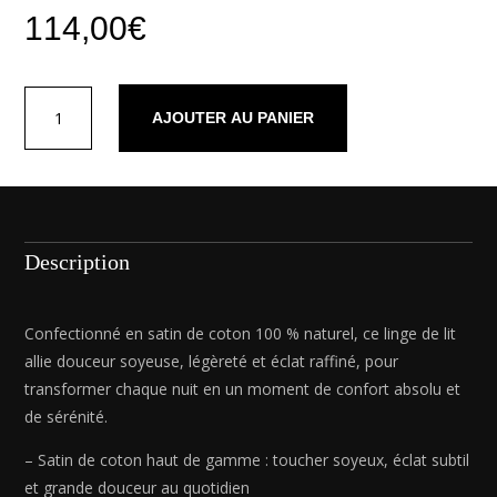
114,00
€
quantité
AJOUTER AU PANIER
de
Drap
plat
satin
de
coton
Description
dobby
stripe
-
Confectionné en satin de coton 100 % naturel, ce linge de lit
Gris
allie douceur soyeuse, légèreté et éclat raffiné, pour
02
transformer chaque nuit en un moment de confort absolu et
-
de sérénité.
260
x
– Satin de coton haut de gamme : toucher soyeux, éclat subtil
290
et grande douceur au quotidien