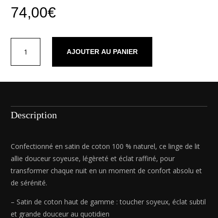
74,00
€
quantité
AJOUTER AU PANIER
de
Drap-
housse
satin
de
coton
Description
-
Uni
Taupe
Confectionné en satin de coton 100 % naturel, ce linge de lit
05
allie douceur soyeuse, légèreté et éclat raffiné, pour
-
transformer chaque nuit en un moment de confort absolu et
140
de sérénité.
x
200
– Satin de coton haut de gamme : toucher soyeux, éclat subtil
x
et grande douceur au quotidien