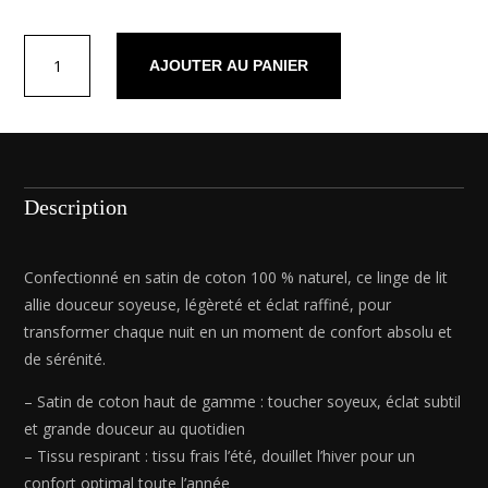
quantité
AJOUTER AU PANIER
de
Drap-
housse
satin
de
coton
Description
-
Uni
Gris
Confectionné en satin de coton 100 % naturel, ce linge de lit
03
allie douceur soyeuse, légèreté et éclat raffiné, pour
-
transformer chaque nuit en un moment de confort absolu et
90
de sérénité.
x
200
– Satin de coton haut de gamme : toucher soyeux, éclat subtil
x
et grande douceur au quotidien
30
– Tissu respirant : tissu frais l’été, douillet l’hiver pour un
cm
confort optimal toute l’année